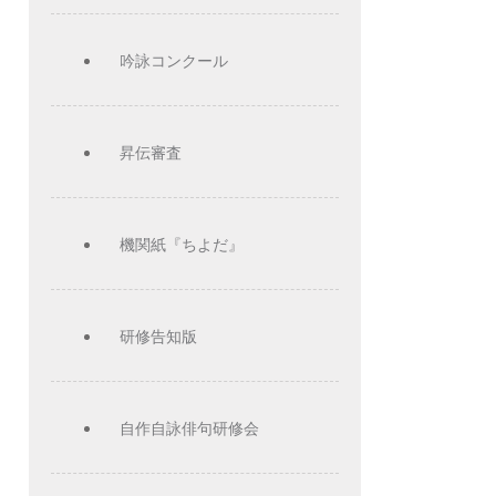
吟詠コンクール
昇伝審査
機関紙『ちよだ』
研修告知版
自作自詠俳句研修会