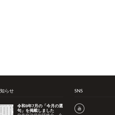
知らせ
SNS
令和8年7月の「今月の選
句」を掲載しました
自作自詠俳句研修会 令