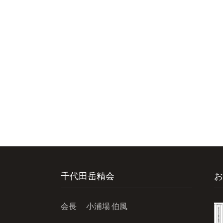
千代田岳精会
お
会長 小浦場 伯風