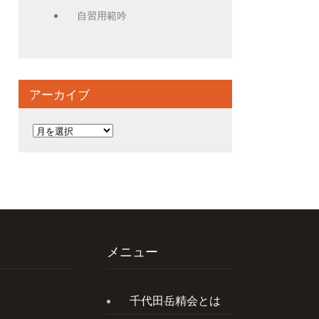
自習用範吟
アーカイブ
ア
ー
カ
イ
ブ
メニュー
千代田岳精会とは