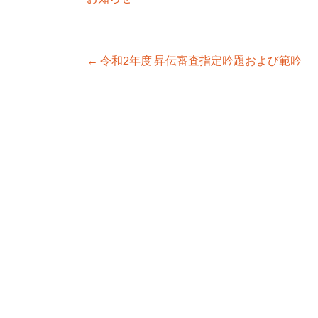
Post
←
令和2年度 昇伝審査指定吟題および範吟
navigation