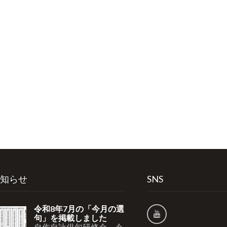
知らせ
SNS
令和8年7月の「今月の選
句」を掲載しました
自作自詠俳句研修会 令