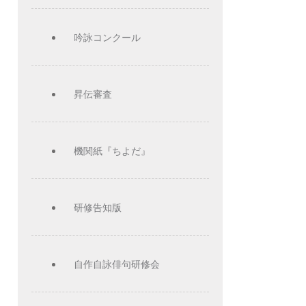
吟詠コンクール
昇伝審査
機関紙『ちよだ』
研修告知版
自作自詠俳句研修会