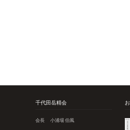
千代田岳精会
お
会長 小浦場 伯風