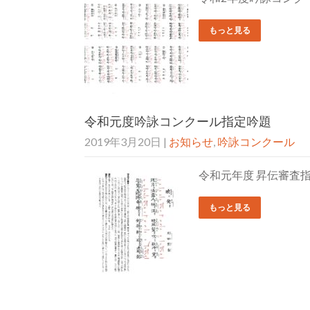
もっと見る
令和元度吟詠コンクール指定吟題
2019年3月20日
|
お知らせ
,
吟詠コンクール
令和元年度 昇伝審査
もっと見る