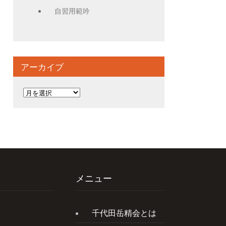
自習用範吟
アーカイブ
ア
ー
カ
イ
ブ
メニュー
千代田岳精会とは