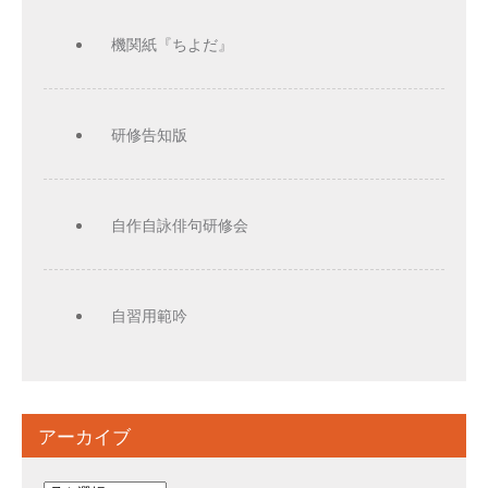
機関紙『ちよだ』
研修告知版
自作自詠俳句研修会
自習用範吟
アーカイブ