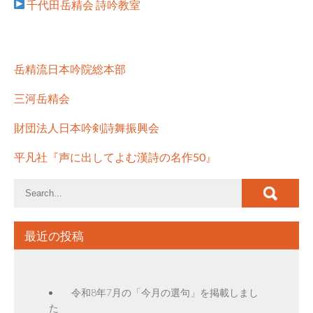
千代田岳精会 詩吟教室
岳精流日本吟院総本部
三河岳精会
財団法人日本吟剣詩舞振興会
平凡社『声に出してよむ漢詩の名作50』
最近の投稿
令和8年7月の「今月の選句」を掲載しまし
た