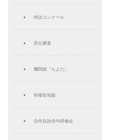
吟詠コンクール
昇伝審査
機関紙『ちよだ』
研修告知版
自作自詠俳句研修会