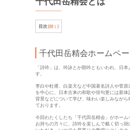
千代田岳精会とは
目次
[
開く
]
千代田岳精会ホームペー
「詩吟」は、吟詠とか朗吟ともいわれ、日本
す。
李白や杜甫、白楽天など中国著名詩人や菅原
を中心に、日本古来の和歌や俳句更には新体
背景などについて学び、味わい楽しみながら
ております。
今回わたくしたち「千代田岳精会」がホーム
お持ちの方々に、詩吟を楽しんで戴く切っ掛
いただき、いつでも最寄りの教場にコンタク