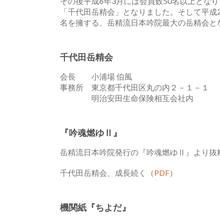
その後平成6年3月には会員数50名以上となり
「千代田岳精会」となりました。そして平成28
名を擁する、岳精流日本吟院最大の岳精会と
千代田岳精会
会長 小浦場 伯風
事務所 東京都千代田区丸の内２－１－１
明治安田生命保険相互会社内
『吟魂燃ゆⅡ』
岳精流日本吟院発行の『吟魂燃ゆⅡ』より抜
千代田岳精会、成長続く（
PDF
）
機関紙『ちよだ』