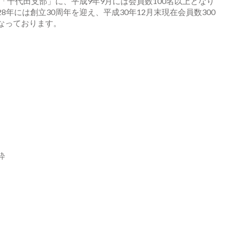
「千代田支部」に、平成9年9月には会員数100名以上となり
年には創立30周年を迎え、平成30年12月末現在会員数300
なっております。
粋