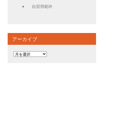
自習用範吟
アーカイブ
ア
ー
カ
イ
ブ