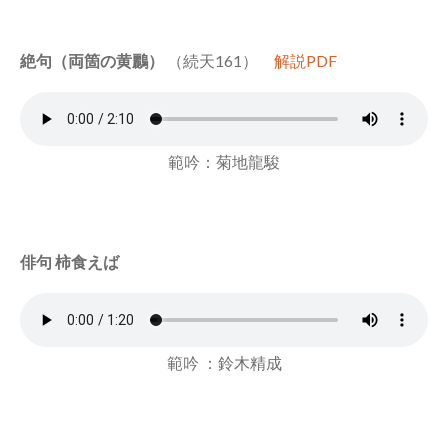
絶句（両箇の黄鸝）
（続天161）
解説PDF
範吟：菊地龍駿
俳句 柿食えば
範吟 ：鈴木精成