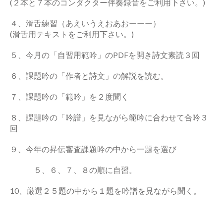
(２本と７本のコンダクター伴奏録音をご利用下さい。)
４、滑舌練習（あえいうえおあおーーー）
(滑舌用テキストをご利用下さい。)
５、今月の「自習用範吟」のPDFを開き詩文素読３回
６、課題吟の「作者と詩文」の解説を読む。
７、課題吟の「範吟」を２度聞く
８、課題吟の「吟譜」を見ながら範吟に合わせて合吟３
回
９、今年の昇伝審査課題吟の中から一題を選び
５、６、７、８の順に自習。
10、厳選２５題の中から１題を吟譜を見ながら聞く。