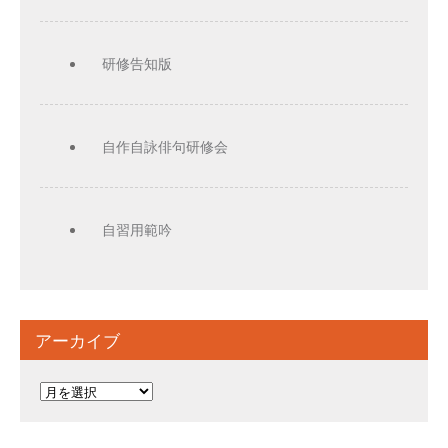
研修告知版
自作自詠俳句研修会
自習用範吟
アーカイブ
ア
ー
カ