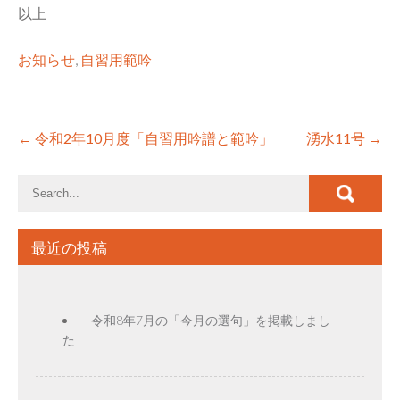
以上
お知らせ
,
自習用範吟
Post
←
令和2年10月度「自習用吟譜と範吟」
湧水11号
→
navigation
最近の投稿
令和8年7月の「今月の選句」を掲載しまし
た