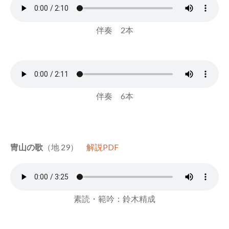
伴奏 2本
伴奏 6本
冑山の歌
（地 29）
解説PDF
素読・範吟：鈴木精成