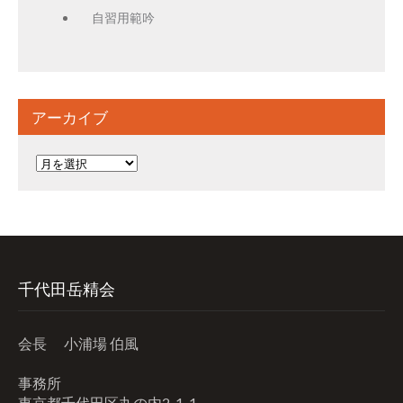
自習用範吟
アーカイブ
ア
ー
カ
イ
ブ
千代田岳精会
会長 小浦場 伯風
事務所
東京都千代田区丸の内2-1-1