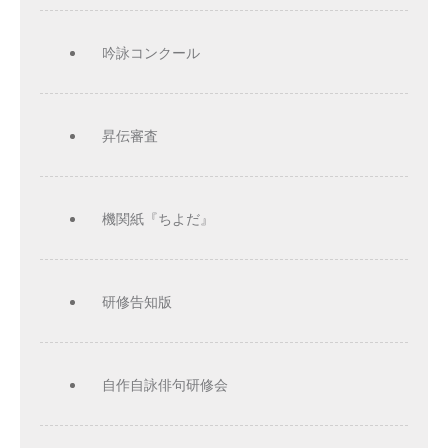
吟詠コンクール
昇伝審査
機関紙『ちよだ』
研修告知版
自作自詠俳句研修会