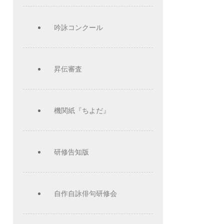
吟詠コンクール
昇伝審査
機関紙『ちよだ』
研修告知版
自作自詠俳句研修会