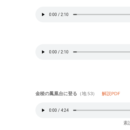
金稜の鳳凰台に登る
（地 53）
解説PDF
素