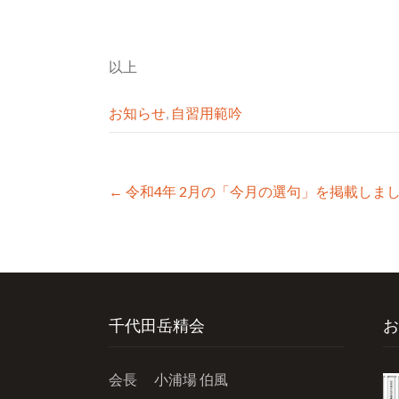
以上
お知らせ
,
自習用範吟
Post
←
令和4年 2月の「今月の選句」を掲載しま
navigation
千代田岳精会
お
会長 小浦場 伯風