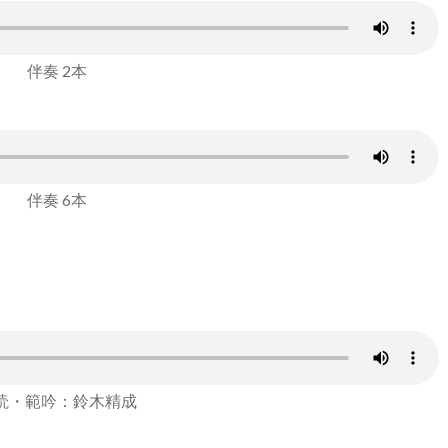
伴奏 2本
伴奏 6本
読・範吟：鈴木精成