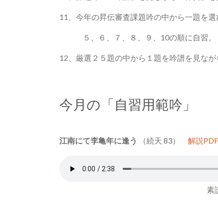
11、今年の昇伝審査課題吟の中から一題を選
５、６、７、８、９、10の順に自習。
12、厳選２５題の中から１題を吟譜を見なが
今月の「自習用範吟」
江南にて李亀年に逢う
（続天 83）
解説PD
素