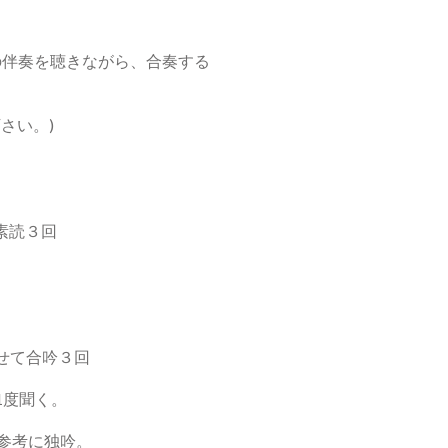
の伴奏を聴きながら、合奏する
さい。)
素読３回
せて合吟３回
1度聞く。
参考に独吟。