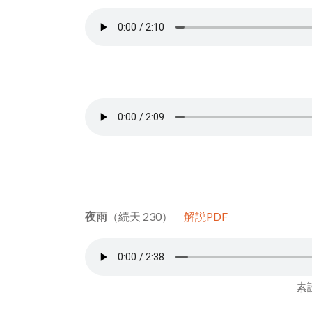
夜雨
（続天 230）
解説PDF
素