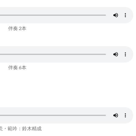
伴奏 2本
伴奏 6本
読・範吟：鈴木精成