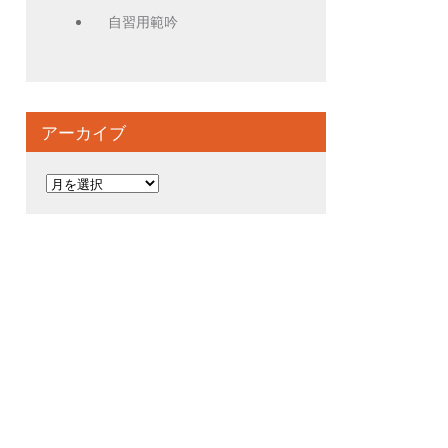
自習用範吟
アーカイブ
ア
ー
カ
イ
ブ