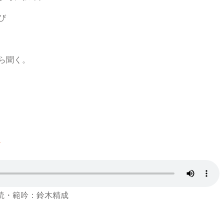
び
ら聞く。
F
読・範吟：鈴木精成