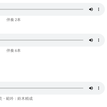
伴奏 2本
伴奏 6本
読・範吟：鈴木精成