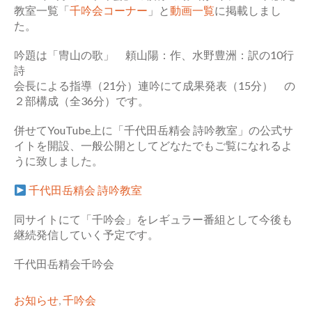
教室一覧「
千吟会コーナー
」と
動画一覧
に掲載しまし
た。
吟題は「冑山の歌」 頼山陽：作、水野豊洲：訳の10行
詩
会長による指導（21分）連吟にて成果発表（15分） の
２部構成（全36分）です。
併せてYouTube上に「千代田岳精会 詩吟教室」の公式サ
イトを開設、一般公開としてどなたでもご覧になれるよ
うに致しました。
千代田岳精会 詩吟教室
同サイトにて「千吟会」をレギュラー番組として今後も
継続発信していく予定です。
千代田岳精会千吟会
お知らせ
,
千吟会