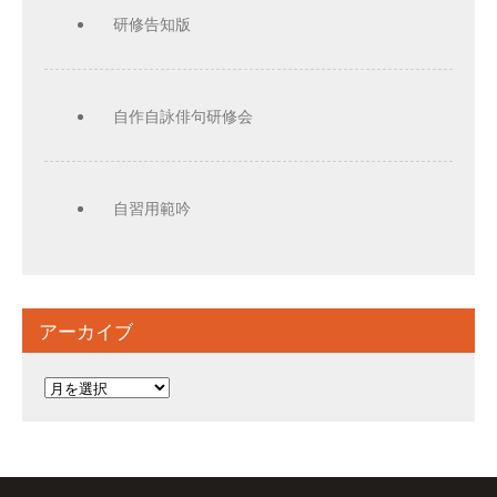
研修告知版
自作自詠俳句研修会
自習用範吟
アーカイブ
ア
ー
カ
イ
ブ