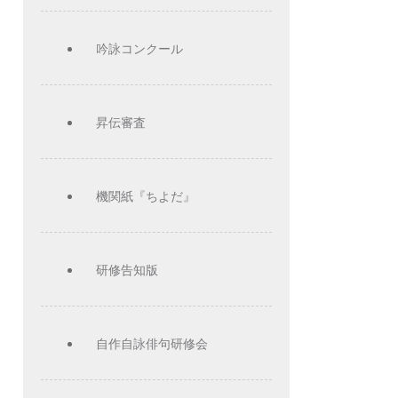
吟詠コンクール
昇伝審査
機関紙『ちよだ』
研修告知版
自作自詠俳句研修会