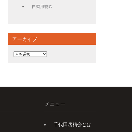
自習用範吟
アーカイブ
ア
ー
カ
イ
ブ
メニュー
千代田岳精会とは