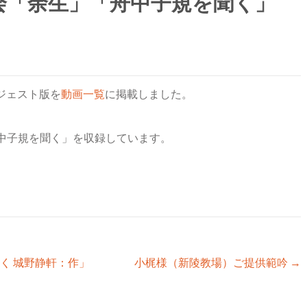
会「余生」「舟中子規を聞く」
イジェスト版を
動画一覧
に掲載しました。
中子規を聞く」を収録しています。
く 城野静軒：作」
小梶様（新陵教場）ご提供範吟
→