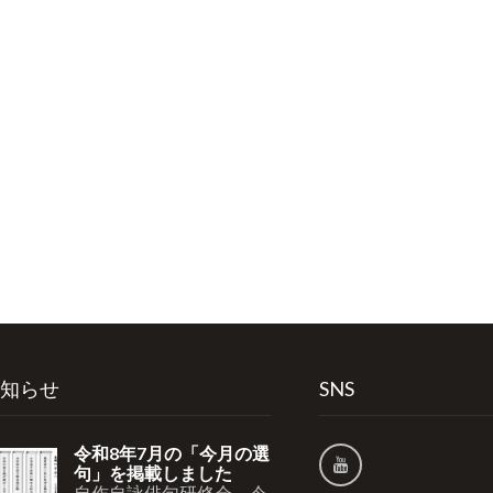
知らせ
SNS
令和8年7月の「今月の選
句」を掲載しました
自作自詠俳句研修会 令