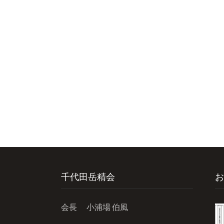
千代田岳精会
お
会長 小浦場 伯風