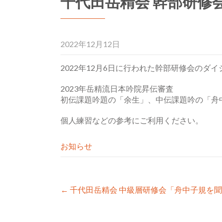
千代田岳精会 幹部研修
2022年12月12日
2022年12月6日に行われた幹部研修会のダ
2023年岳精流日本吟院昇伝審査
初伝課題吟題の「余生」、中伝課題吟の「舟
個人練習などの参考にご利用ください。
お知らせ
Post
←
千代田岳精会 中級層研修会「舟中子規を聞
navigation