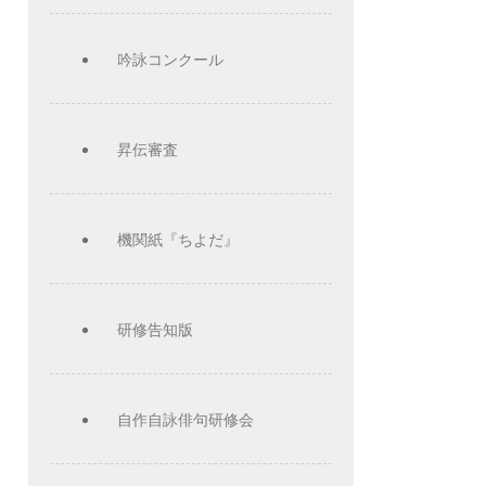
吟詠コンクール
昇伝審査
機関紙『ちよだ』
研修告知版
自作自詠俳句研修会