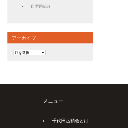
自習用範吟
アーカイブ
ア
ー
カ
イ
ブ
メニュー
千代田岳精会とは