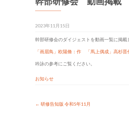
幹部研修会 動画掲載
2023年11月15日
幹部研修会のダイジェストを動画一覧に掲載
「画眉鳥」欧陽脩：作 「馬上偶成」高杉晋
吟詠の参考にご覧ください。
お知らせ
Post
←
研修告知版 令和5年11月
navigation