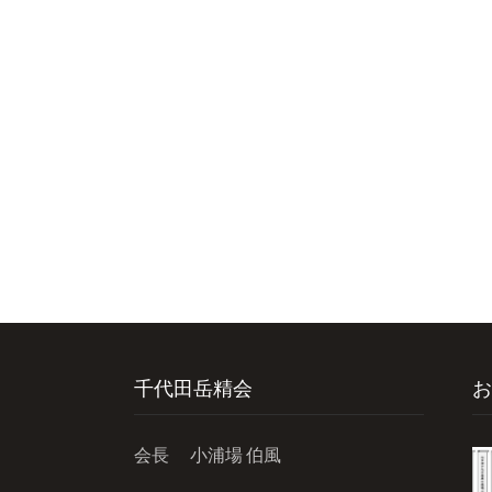
千代田岳精会
お
会長 小浦場 伯風