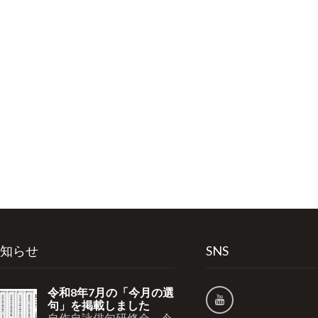
知らせ
SNS
令和8年7月の「今月の選
句」を掲載しました
自作自詠俳句研修会 令