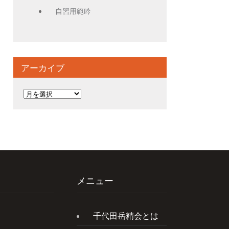
自習用範吟
アーカイブ
ア
ー
カ
イ
ブ
メニュー
千代田岳精会とは