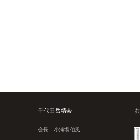
千代田岳精会
お
会長 小浦場 伯風