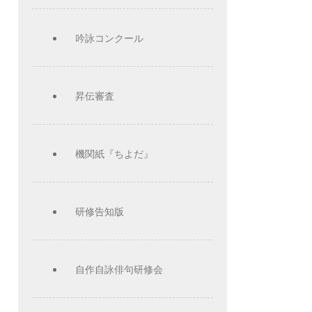
吟詠コンクール
昇伝審査
機関紙『ちよだ』
研修告知版
自作自詠俳句研修会