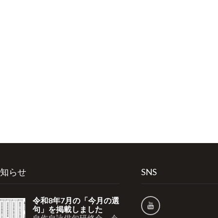
知らせ
SNS
令和8年7月の「今月の選
句」を掲載しました
自作自詠俳句研修会 令