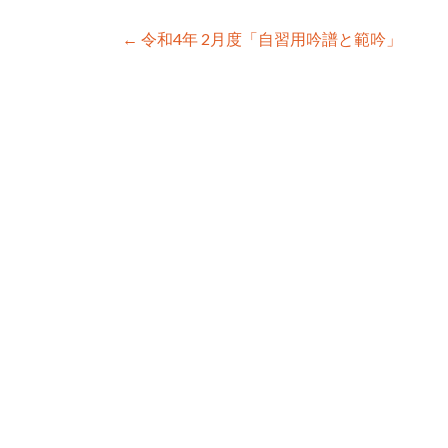
Post
←
令和4年 2月度「自習用吟譜と範吟」
navigation