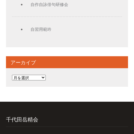
自作自詠俳句研修会
自習用範吟
アーカイブ
ア
ー
カ
イ
ブ
千代田岳精会