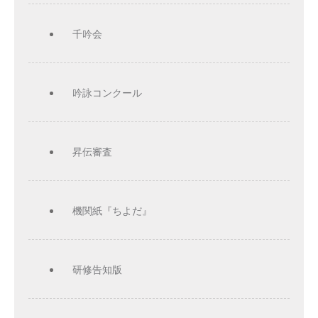
千吟会
吟詠コンクール
昇伝審査
機関紙『ちよだ』
研修告知版