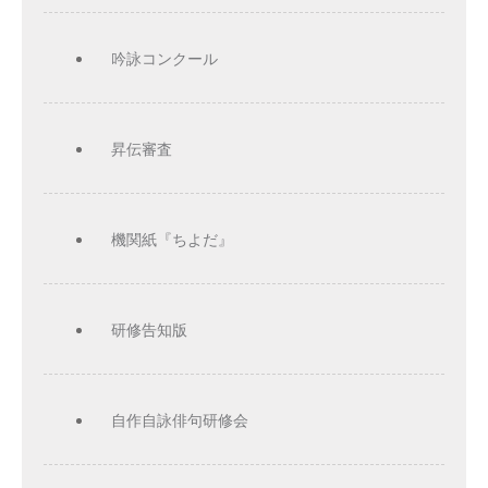
吟詠コンクール
昇伝審査
機関紙『ちよだ』
研修告知版
自作自詠俳句研修会