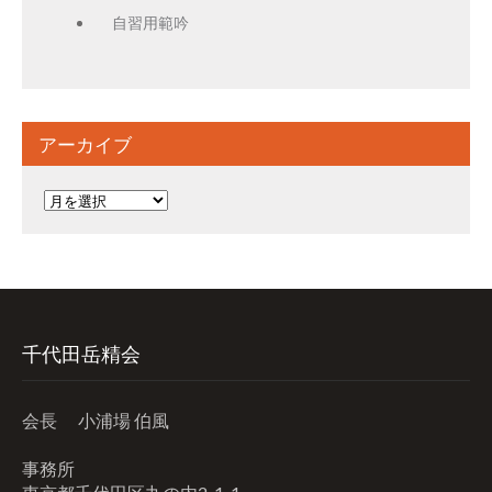
自習用範吟
アーカイブ
ア
ー
カ
イ
ブ
千代田岳精会
会長 小浦場 伯風
事務所