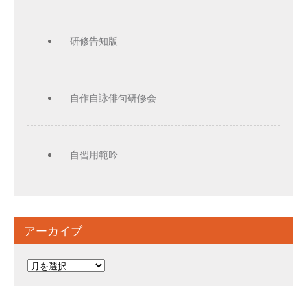
研修告知版
自作自詠俳句研修会
自習用範吟
アーカイブ
ア
ー
カ