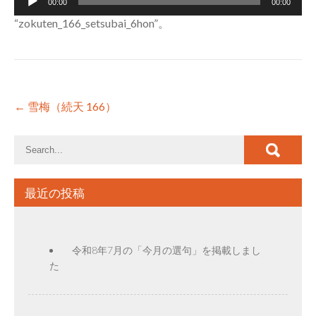
00:00
00:00
声
“zokuten_166_setsubai_6hon”。
プ
レ
ー
ヤ
ー
Post
←
雪梅（続天 166）
navigation
最近の投稿
令和8年7月の「今月の選句」を掲載しまし
た