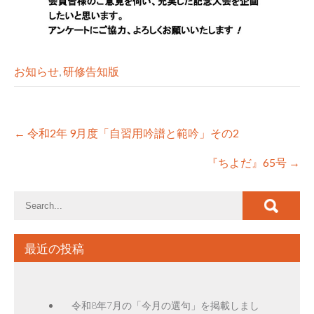
お知らせ
,
研修告知版
Post
←
令和2年 9月度「自習用吟譜と範吟」その2
navigation
『ちよだ』65号
→
最近の投稿
令和8年7月の「今月の選句」を掲載しまし