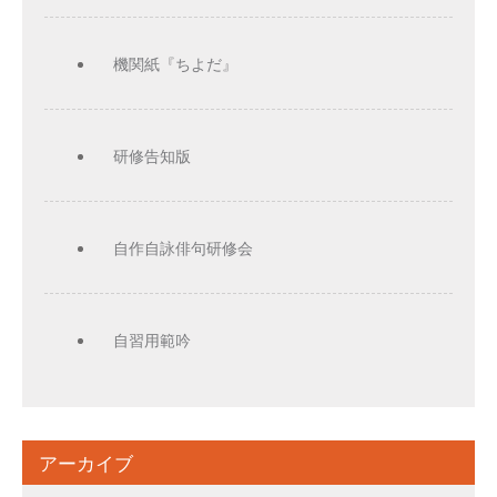
機関紙『ちよだ』
研修告知版
自作自詠俳句研修会
自習用範吟
アーカイブ