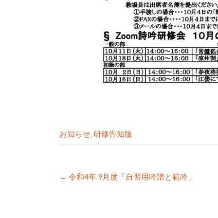
お知らせ
,
研修告知版
Post
←
令和4年 9月度「自習用吟譜と範吟」
navigation