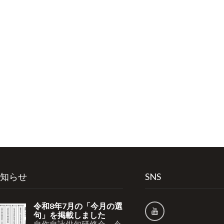
知らせ
SNS
令和8年7月の「今月の選
句」を掲載しました
自作自詠俳句研修会 令