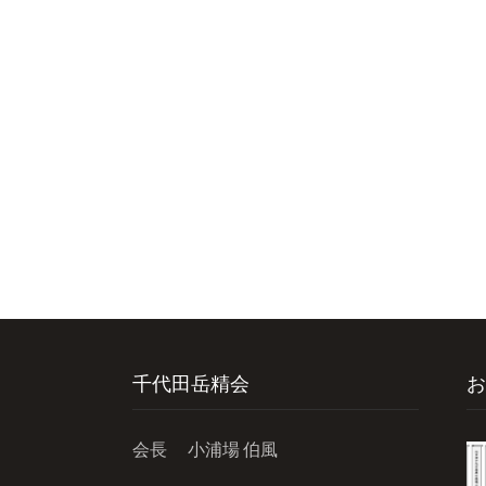
千代田岳精会
お
会長 小浦場 伯風