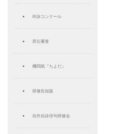
吟詠コンクール
昇伝審査
機関紙『ちよだ』
研修告知版
自作自詠俳句研修会