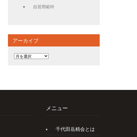
自習用範吟
アーカイブ
ア
ー
カ
イ
ブ
メニュー
千代田岳精会とは