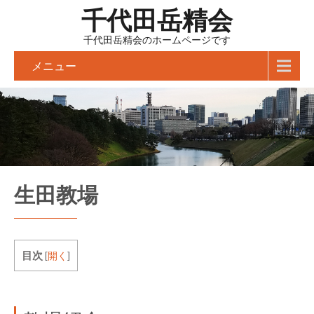
千代田岳精会
千代田岳精会のホームページです
メニュー
生田教場
目次
[
開く
]