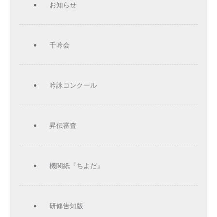
お知らせ
千吟会
吟詠コンクール
昇伝審査
機関紙『ちよだ』
研修告知版