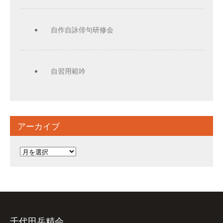
自作自詠俳句研修会
自習用範吟
アーカイブ
ア
ー
カ
イ
ブ
千代田岳精会