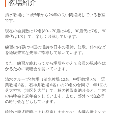
教場紹介
清水教場は 平成5年から26年の長い間継続している教室
です。
現在の会員数は12名(60～70歳は4名、80歳代は7名、90
歳代は1名）で、楽しく吟詠しています。
練習の内容は中国の漢詩や日本の漢詩、短歌、俳句など
を経験豊富な先輩に指導して頂いています。
また、練習が終わってから場所をかえて会員の親睦をは
かるために親睦会を開いています。
清水グループ4教場（清水教場 12名、中野教場 7名、 逗
葉教場 3名、 石神井教場 6名）の28名の合同で、年1回の
芝大神宮（港区芝大門）で、秋の神殿奉納吟会と、年末
の納吟会と忘年会をしています。また、郊外へ1泊旅行
の吟行会などもしています。
吟詠は腹式呼吸により発声しますので、内臓を鍛えて丈