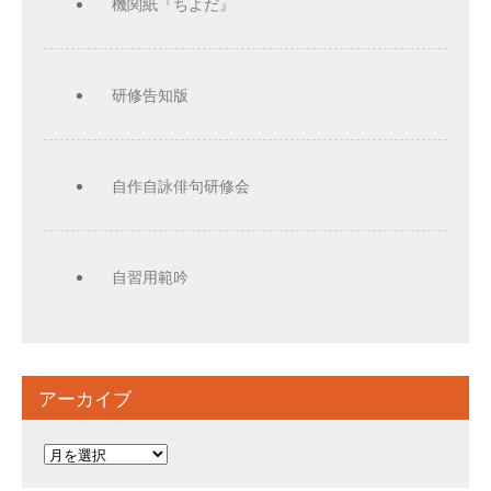
機関紙『ちよだ』
研修告知版
自作自詠俳句研修会
自習用範吟
アーカイブ
ア
ー