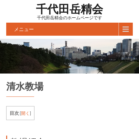
千代田岳精会
千代田岳精会のホームページです
メニュー
清水教場
目次
[
開く
]