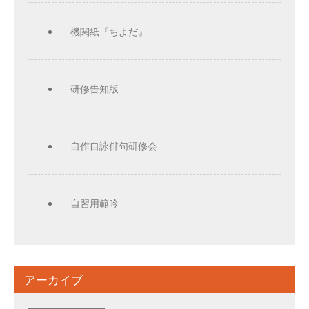
機関紙『ちよだ』
研修告知版
自作自詠俳句研修会
自習用範吟
アーカイブ