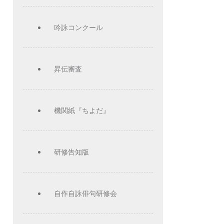
吟詠コンクール
昇伝審査
機関紙『ちよだ』
研修告知版
自作自詠俳句研修会