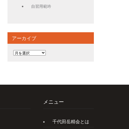
自習用範吟
アーカイブ
ア
ー
カ
イ
ブ
メニュー
千代田岳精会とは