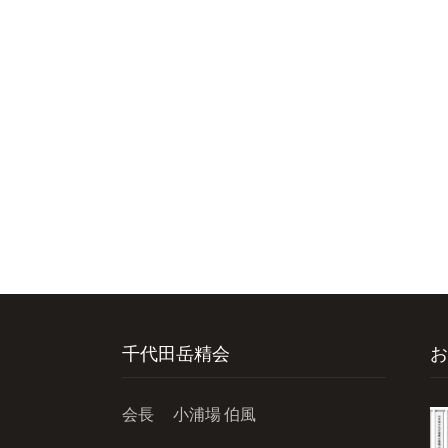
千代田岳精会
お
会長 小浦場 伯風