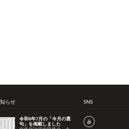
知らせ
SNS
令和8年7月の「今月の選
句」を掲載しました
自作自詠俳句研修会 令