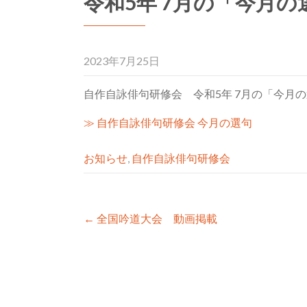
令和5年 7月の「今月
2023年7月25日
自作自詠俳句研修会 令和5年 7月の「今月
≫ 自作自詠俳句研修会 今月の選句
お知らせ
,
自作自詠俳句研修会
Post
←
全国吟道大会 動画掲載
navigation